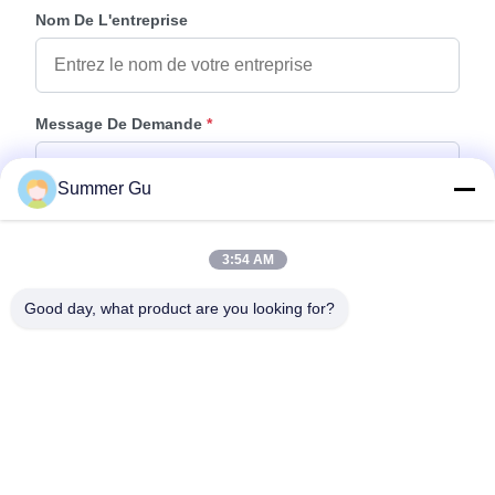
Nom De L'entreprise
Message De Demande
*
Summer Gu
3:54 AM
Good day, what product are you looking for?
Joindre Des Fichiers
Choisir les fichiers
Vous pouvez télécharger jusqu'à 5 fichiers et chaque fichier de 10M de
taille max.
Envoyer