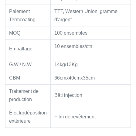
Paiement
TTT, Western Union, gramme
Termcoating
d'argent
MOQ
100 ensembles
10 ensembles/ctn
Emballage
G.W / N.W
14kg/13Kg
CBM
66cmx40cmx35cm
Traitement de
Bâti injection
production
Électrodéposition
Film de revêtement
extérieure