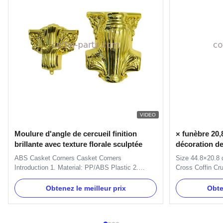
VIDEO
Moulure d'angle de cercueil finition
× funèbre 20,8
brillante avec texture florale sculptée
décoration de
cercueil matér
ABS Casket Corners​ Casket Corners​
Size 44.8×20.8 
Introduction 1. Material: PP/ABS Plastic 2.
Cross Coffin Cru
Available Color: silver, gold, and copper. 3.
Description: The
Packing: Each PC in a polybag, then in carton.
44.8×20.8cm. It i
Obtenez le meilleur prix
Obte
4. More models are available. 5. ISO certificate
decorating. Ite
and OEM service available. Casket Corners
Plastic(PP) Colo
Details: One set include 4pcs big ...
customer's requ