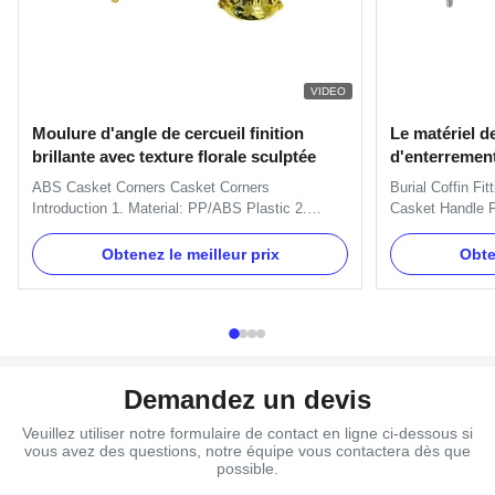
VIDEO
Moulure d'angle de cercueil finition
Le matériel d
brillante avec texture florale sculptée
d'enterrement
cercueil mani
ABS Casket Corners​ Casket Corners​
Burial Coffin Fi
Introduction 1. Material: PP/ABS Plastic 2.
Casket Handle F
Available Color: silver, gold, and copper. 3.
H9020 handle in
Packing: Each PC in a polybag, then in carton.
and nuts. And we
Obtenez le meilleur prix
Obte
4. More models are available. 5. ISO certificate
Item Name TX-Mo
and OEM service available. Casket Corners
Metal Color Gold
Details: One set include 4pcs big ...
Delivery Time 30
Demandez un devis
Veuillez utiliser notre formulaire de contact en ligne ci-dessous si
vous avez des questions, notre équipe vous contactera dès que
possible.