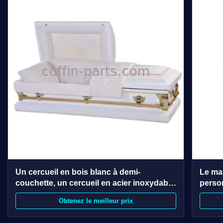
Un cercueil en bois blanc à demi-
Le mat
couchette, un cercueil en acier inoxydable
perso
pour une durabilité exceptionnelle.
matéri
Obtenez le meilleur prix