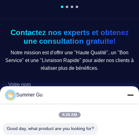
accessoires funéraires. Récemment, nous avons
essenti
officiellement lanc...
complex
Contactez nos experts et obtenez
une consultation gratuite!
Notre mission est d'offrir une "Haute Qualité", un "Bon
Service" et une "Livraison Rapide" pour aider nos clients à
réaliser plus de bénéfices.
Summer Gu
9:28 AM
Good day, what product are you looking for?