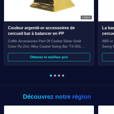
VIDEO
Couleur argenté-or accessoires de
La bar
cercueil bar à balancer en PP
cercue
cercue
Coffin Accessories Part Of Casket Silver Gold
ABS or 
fourn
Color Pp Zinc Alloy Casket Swing Bar TX-001
Swing B
Product Description: Item Name TX-001 Material
Swing b
Plastic(PP,ABS) Color Gold, silver, copper, as your
end cap
Obtenez le meilleur prix
order Delivery Time 30 days after the order
Name T
confirmed Payment Term TT, L/C MOQ 100sets
Zinc Al
Packing 10 sets/ctn 1. ...
...
Découvrez notre région