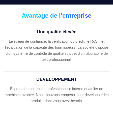
Le plastique a adapté les pièces aux besoins du
client d'or funèbres de cercueil de décoration pour le
cercueil
Avantage de l'entreprise
Le cercueil funèbre matériel en plastique de pp pièce
pour la décoration d'or de cercueil
Une qualité élevée
Le plastique pâle pp d'or d'accessoires de cercueil
Le sceau de confiance, la vérification du crédit, le RoSH et
de décoration de cercueil réutilisent le matériel
l'évaluation de la capacité des fournisseurs. La société dispose
Pièces de cercueil de coin de cercueil d'argent de
d'un système de contrôle de qualité strict et d'un laboratoire de
matière plastique de pp avec des barres d'acier
test professionnel.
Matière plastique de matériel argenté de cercueil,
accessoires de cercueil avec des barres de fer
DÉVELOPPEMENT
Coin convenable de cercueil de cercueil funèbre en
plastique argenté avec pp matériels
Équipe de conception professionnelle interne et atelier de
machines avancé. Nous pouvons coopérer pour développer les
Pièces convenables de cercueil de cercueil funèbre
en plastique d'or avec le film de revêtement
produits dont vous avez besoin.
Pièces convenables de cercueil de cercueil funèbre