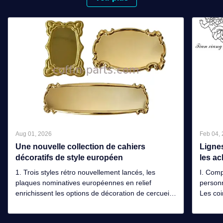
Le cercueil funèbre en plastique de meubles d'en
cuivre standard de style partie le coin de cercueil
avec pp en plastique
Aug 01, 2026
Feb 04,
Une nouvelle collection de cahiers
Lignes
décoratifs de style européen
les ac
1. Trois styles rétro nouvellement lancés, les
I. Comp
plaques nominatives européennes en relief
personn
enrichissent les options de décoration de cercueil
Les coi
Jiashan Tianxiang Plastic Crafts Co., Ltd. continue
supérie
de se concentrer sur le marché mondial des
cercuei