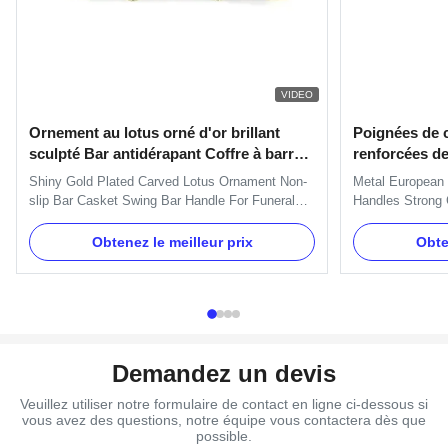
VIDEO
Ornement au lotus orné d'or brillant
Poignées de c
sculpté Bar antidérapant Coffre à barres
renforcées de
pivotantes Manche pour cercueil
Shiny Gold Plated Carved Lotus Ornament Non-
Metal European 
funéraire
slip Bar Casket Swing Bar Handle For Funeral
Handles Strong 
Coffin Specification: One set of Swing bar: 8pcs
and Metal Caske
plastic plates,16pcs handles ,8pcs end caps and
Specification: H
Obtenez le meilleur prix
Obte
2 long bars and 2 short bars. Item Name TX-
brackets, gaske
Lotus Swing bar Material Plastic (PP) and Zinc
Clients' reques
Alloy Color Gold, silver...
Material Plastic 
Demandez un devis
Veuillez utiliser notre formulaire de contact en ligne ci-dessous si
vous avez des questions, notre équipe vous contactera dès que
possible.