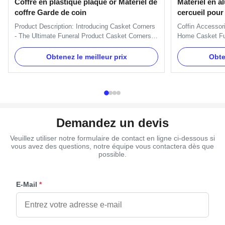
Coffre en plastique plaqué or Matériel de
Matériel en a
coffre Garde de coin
cercueil pou
Product Description: Introducing Casket Corners
Coffin Accessor
- The Ultimate Funeral Product Casket Corners
Home Casket Fun
provide an easy and stylish way to decorate your
Decoration Meta
casket with a beautiful, timeless look. Our
pattern Specific
Obtenez le meilleur prix
Obte
product is perfect for any funeral home, large or
side of the coff
small. Manufactured by a leading large funeral
Standard handle
manufacturer, ...
And we can pack 
Demandez un devis
Veuillez utiliser notre formulaire de contact en ligne ci-dessous si
vous avez des questions, notre équipe vous contactera dès que
possible.
E-Mail
*