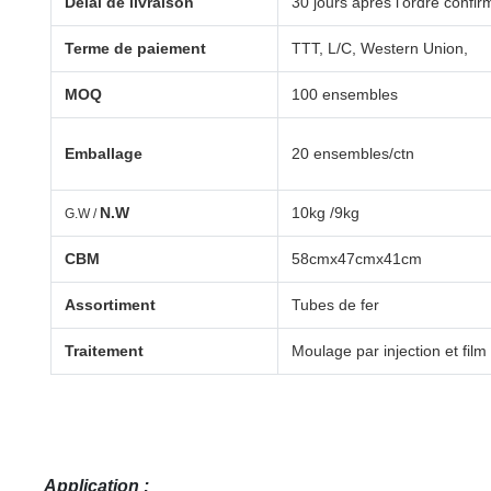
Délai de livraison
30 jours après l'ordre confir
Terme de paiement
TTT, L/C, Western Union,
MOQ
100 ensembles
Emballage
20 ensembles/ctn
N.W
10kg /9kg
G.W /
CBM
58cmx47cmx41cm
Assortiment
Tubes de fer
Traitement
Moulage par injection et fil
Application :