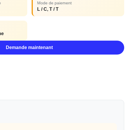
e
Mode de paiement
L / C, T / T
ne
Demande maintenant