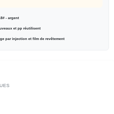
8# - argent
veaux et pp réutilisent
e par injection et film de revêtement
QUES