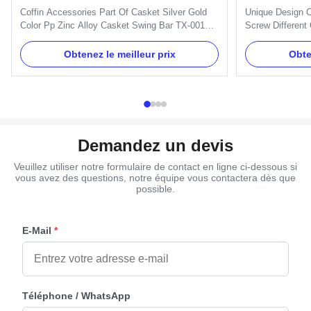
assortie de vi
Coffin Accessories Part Of Casket Silver Gold
Unique Design C
Color Pp Zinc Alloy Casket Swing Bar TX-001
Screw Different
Product Description: Item Name TX-001 Material
Coffin Bracket 
Plastic(PP,ABS) Color Gold, silver, copper, as
Bracket 6# - Cr
Obtenez le meilleur prix
Obte
your order Delivery Time 30 days after the order
Capacity 100000
confirmed Payment Term TT, L/C MOQ 100sets
pcs in a poly ba
Packing 10 sets/ctn 1. ...
Burial accessory
Demandez un devis
Veuillez utiliser notre formulaire de contact en ligne ci-dessous si
vous avez des questions, notre équipe vous contactera dès que
possible.
E-Mail
*
Téléphone / WhatsApp