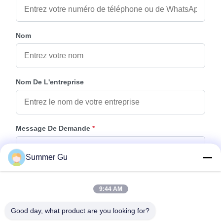
Nom
Nom De L'entreprise
Message De Demande
*
Summer Gu
9:44 AM
Good day, what product are you looking for?
Joindre Des Fichiers