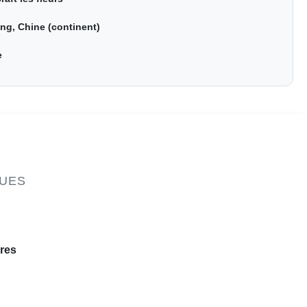
ng, Chine (continent)
e
QUES
ires