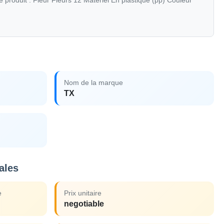
e produit : Fleur Fleurs 12 Matériel En plastique (pp) Couleur
Nom de la marque
TX
ales
e
Prix unitaire
negotiable