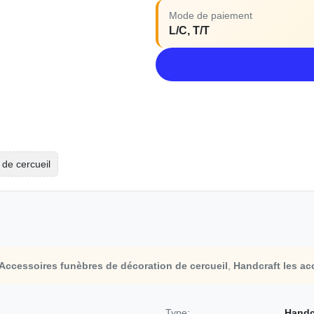
Mode de paiement
L/C, T/T
 de cercueil
Accessoires funèbres de décoration de cercueil
,
Handcraft les ac
Type:
Handcr