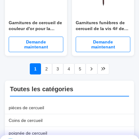
Garnitures de cercueil de
Garnitures funèbres de
couleur d'or pour la
cercueil de la vis 4# de
décoration extérieure
matériel de cercueil de
intérieure
couleur de Coper avec la
Demande
Demande
parenthèse
maintenant
maintenant
1
2
3
4
5
Toutes les catégories
pièces de cercueil
Coins de cercueil
poignée de cercueil