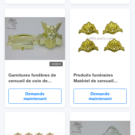
VIDEO
Garnitures funèbres de
Produits funéraires
cercueil de coin de
Matériel de cercueil
cercueil en métal
Armatures de cercueil
d'accessoires de cercueil
Support de cercueil 1000
Demande
Demande
pièces / Ctn
maintenant
maintenant