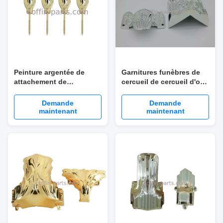
Peinture argentée de
Garnitures funèbres de
attachement de
cercueil de cercueil d'or
garnitures de cercueil du
de style américain en
fond en métal de cercueil
plastique d'accessoires
Demande
Demande
maintenant
maintenant