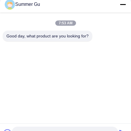
Summer Gu
Poignées en plastique de cercueil
Poignée de cercueil en métal
7:53 AM
Barre d'oscillation de cercueil
Good day, what product are you looking for?
Accessoires de cercueil
Vis de cercueil
Parenthèse de cercueil
crucifix de cercueil
Coffre en acier inoxydable
Maison
Produits
Vidéos
À Propos De Nous
Visite De L'usine
Contrôle De Qualité
Contactez-Nous
Nouvelles