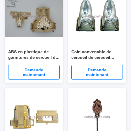
ABS en plastique de
Coin convenable de
garnitures de cercueil de
cercueil de cercueil
tubes de fer de matériel
funèbre en plastique
de cercueil
argenté avec pp matériels
Demande
Demande
maintenant
maintenant