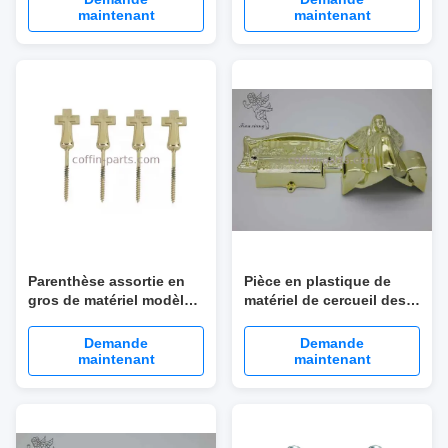
de couleur de cuivre de
de cercueil
maintenant
maintenant
grande
Parenthèse assortie en
Pièce en plastique de
gros de matériel modèle
matériel de cercueil des
croisé de cercueil,
meubles convenables de
fournisseurs de
cercueil de cercueil
Demande
Demande
garnitures de cercueil de
maintenant
maintenant
vis