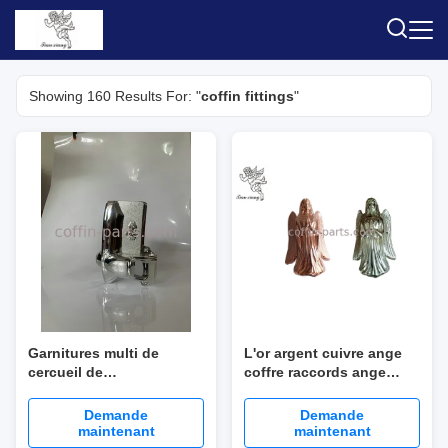
Showing 160 Results For: "
coffin fittings
"
Garnitures multi de
L'or argent cuivre ange
cercueil de
coffre raccords ange
couleur/ornements
002# coin coffre PP
décoratifs en plastique
plastique
Demande
Demande
de cercueil
maintenant
maintenant