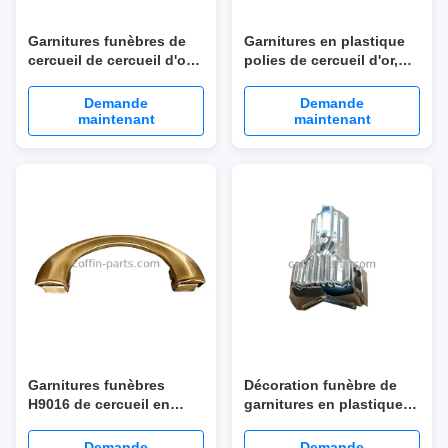
Garnitures funèbres de
Garnitures en plastique
cercueil de cercueil d'or
polies de cercueil d'or,
de style américain en
matériel d'ABS de vente
plastique d'accessoires
en gros de matériel de
Demande
Demande
cercueil
maintenant
maintenant
Garnitures funèbres
Décoration funèbre de
H9016 de cercueil en
garnitures en plastique
métal de fer de cercueil
argentées polonaises de
de poignée taille solide
cercueil pour le coin 10#
Demande
Demande