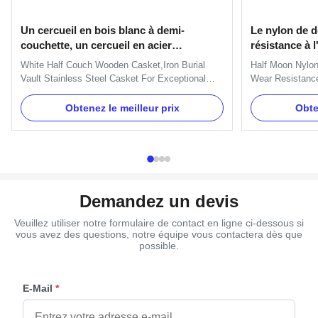
Un cercueil en bois blanc à demi-
Le nylon de d
couchette, un cercueil en acier
résistance à 
inoxydable pour une durabilité
cercueil
White Half Couch Wooden Casket,Iron Burial
Half Moon Nylon
exceptionnelle.
Vault Stainless Steel Casket For Exceptional
Wear Resistance
Durability Product Overview The Metallic Coffin
as a set, and th
has earned a reputation for its quality and style,
Name TX-Model 
Obtenez le meilleur prix
Obte
perfect for any obsequies. Crafted from the finest
Gold, silver, co
materials, this Steel Casket Box is made with
30 days after t
customizability ...
TT, L/C, Western
Demandez un devis
Veuillez utiliser notre formulaire de contact en ligne ci-dessous si
vous avez des questions, notre équipe vous contactera dès que
possible.
E-Mail
*