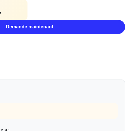
e
Demande maintenant
12-B#