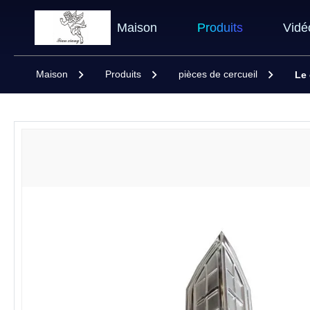
Maison
Produits
Vidé
Maison
Produits
pièces de cercueil
Le 