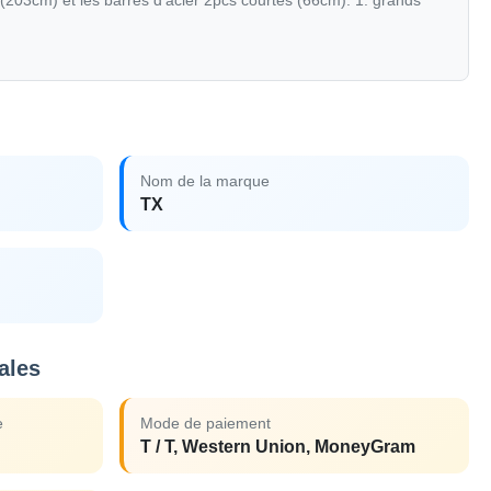
 (203cm) et les barres d'acier 2pcs courtes (66cm). 1. grands
Nom de la marque
TX
ales
e
Mode de paiement
T / T, Western Union, MoneyGram