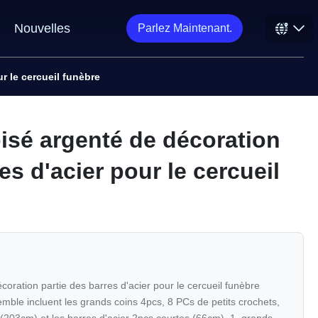
Nouvelles
Parlez Maintenant.
r le cercueil funèbre
oisé argenté de décoration
es d'acier pour le cercueil
coration partie des barres d'acier pour le cercueil funèbre
emble incluent les grands coins 4pcs, 8 PCs de petits crochets,