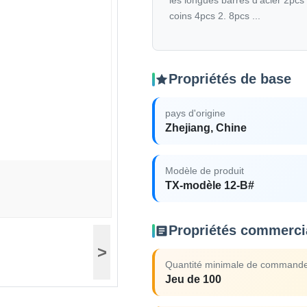
les longues barres d'acier 2pcs
coins 4pcs 2. 8pcs ...
Propriétés de base
pays d'origine
Zhejiang, Chine
Modèle de produit
TX-modèle 12-B#
Propriétés commerci
>
Quantité minimale de command
Jeu de 100