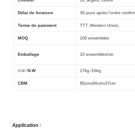
Couleur
Or, argent, cuivre
Délai de livraison
30 jours après l'ordre confir
Terme de paiement
TTT, Western Union,
MOQ
100 ensembles
Emballage
10 ensembles/ctn
N.W
17kg /16kg
G.W /
CBM
85cmx60cmx37cm
Application :