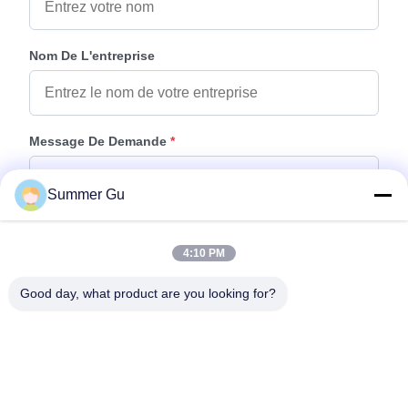
Nom De L'entreprise
Message De Demande
*
Summer Gu
4:10 PM
Good day, what product are you looking for?
Joindre Des Fichiers
Choisir les fichiers
Vous pouvez télécharger jusqu'à 5 fichiers et chaque fichier de 10M de
taille max.