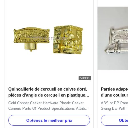
VIDEO
Quincaillerie de cercueil en cuivre doré,
Parties adapt
pièces d'angle de cercueil en plastique
d'une couleur
9#
enterrement 
Gold Copper Casket Hardware Plastic Casket
ABS or PP Panel
d'oscillation 
Corners Parts 6# Product Specifications Attribute
Swing Bar With 
Value Name Casket Hardware Corners Color
One set of Swing
Gold, Silver and Copper, as different market
handles ,8pcs e
Obtenez le meilleur prix
Obte
Material Plastic Place of Origin Zhejiang, China
short bars. Ite