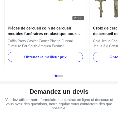
VIDEO
Pièces de cercueil coin de cercueil
Croix de cerc
meubles funéraires en plastique pour
de cercueil d
l'Amérique du Sud
Coffin Parts Casket Corner Plastic Funeral
Gold Jesus Cas
Furniture For South America Product
Jesus 3 # Coffi
Specifications Color Gold, Silver, Copper Model
Description: The
Number Corner 1# Type Adult Place of Origin
It is used on co
Obtenez le meilleur prix
Obte
Zhejiang, China Payment Mode T/T, Western
TX-Jesus 4# , P
Union Main Market South America Material
Color Gold, silv
Plastic Product Description Standard Style ...
request Size 37
Demandez un devis
Veuillez utiliser notre formulaire de contact en ligne ci-dessous si
vous avez des questions, notre équipe vous contactera dès que
possible.