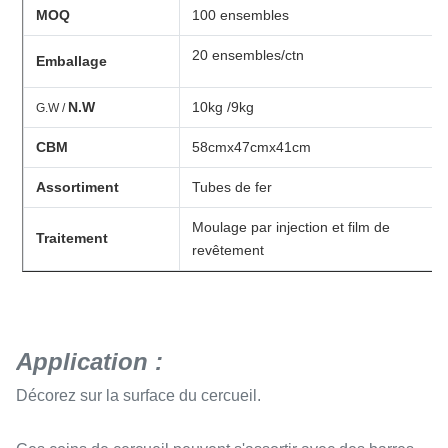
MOQ
100 ensembles
20 ensembles/ctn
Emballage
N.W
10kg /9kg
G.W /
CBM
58cmx47cmx41cm
Assortiment
Tubes de fer
Moulage par injection et film de
Traitement
revêtement
Application :
Décorez sur la surface du cercueil.