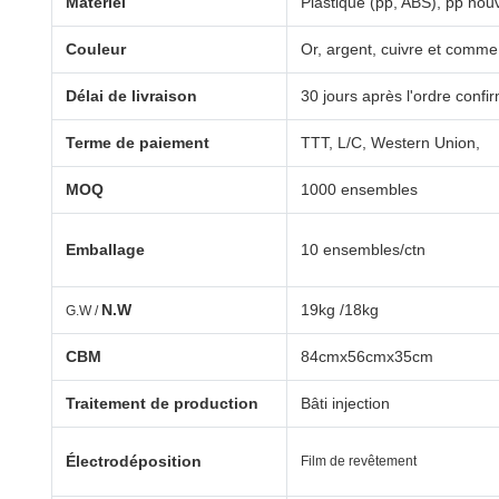
Matériel
Plastique (pp, ABS), pp no
Couleur
Or, argent, cuivre et comm
Délai de livraison
30 jours après l'ordre confi
Terme de paiement
TTT, L/C, Western Union,
MOQ
1000 ensembles
Emballage
10 ensembles/ctn
N.W
19kg /18kg
G.W /
CBM
84cmx56cmx35cm
Traitement de production
Bâti injection
Électrodéposition
Film de revêtement