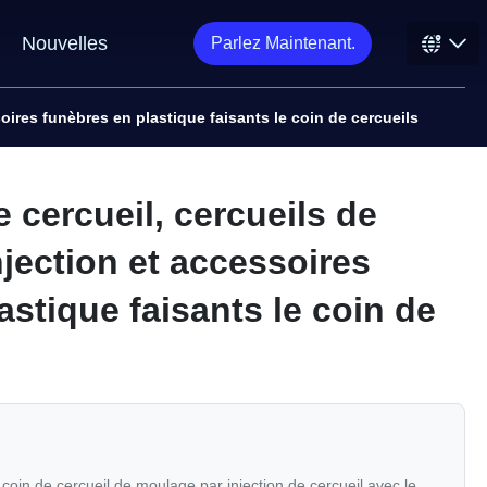
Nouvelles
Parlez Maintenant.
oires funèbres en plastique faisants le coin de cercueils
 cercueil, cercueils de
jection et accessoires
astique faisants le coin de
 coin de cercueil de moulage par injection de cercueil avec le