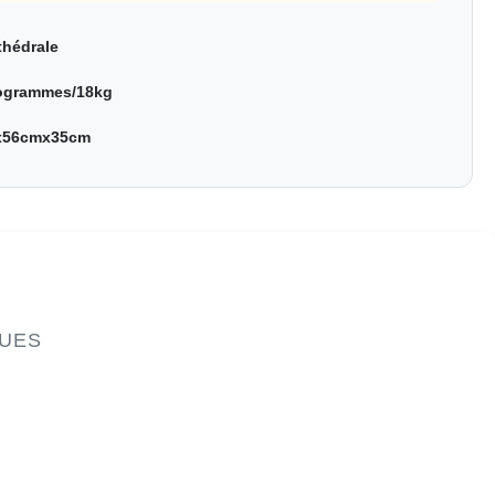
thédrale
logrammes/18kg
x56cmx35cm
QUES