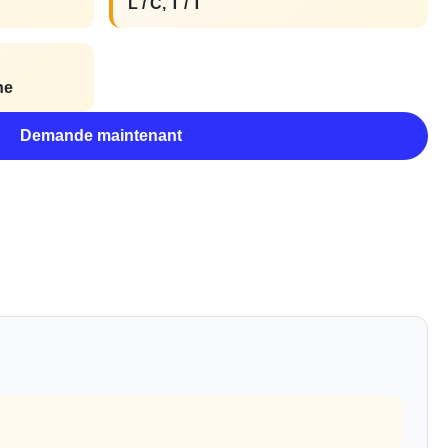
L / C, T / T
ne
Demande maintenant