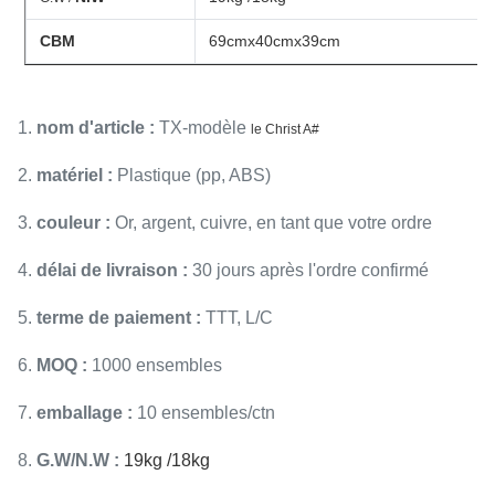
CBM
69cmx40cmx39cm
1.
nom d'article :
TX-modèle
le Christ A#
2.
matériel :
Plastique (pp, ABS)
3.
couleur :
Or, argent, cuivre, en tant que votre ordre
4.
délai de livraison :
30 jours après l'ordre confirmé
5.
terme de paiement :
TTT, L/C
6.
MOQ :
1000 ensembles
7.
emballage :
10 ensembles/ctn
8.
G.W/N.W :
19kg /18kg