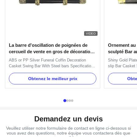
VIDEO
La barre d'oscillation de poignées de
Ornement au l
cercueil de vente en gros de décoration
sculpté Bar a
de cercueil, cercueil manipule des
pivotantes M
ABS or PP Silver Funeral Coffin Decoration
Shiny Gold Plat
fournisseurs
funéraire
Casket Swing Bar With Steel bars Specification:
slip Bar Casket
One set of Swing bar: 8pcs plastic plates,16pcs
Coffin Specifica
handles ,8pcs end caps and 2 long bars and 2
plastic plates,
Obtenez le meilleur prix
Obte
short bars. Item Name TX-A Swing bar Material
2 long bars and
Plastic (PP) and Zinc Alloy Color Gold, silver,
Lotus Swing bar 
copper, as your order ...
Alloy Color Gold,
Demandez un devis
Veuillez utiliser notre formulaire de contact en ligne ci-dessous si
vous avez des questions, notre équipe vous contactera dès que