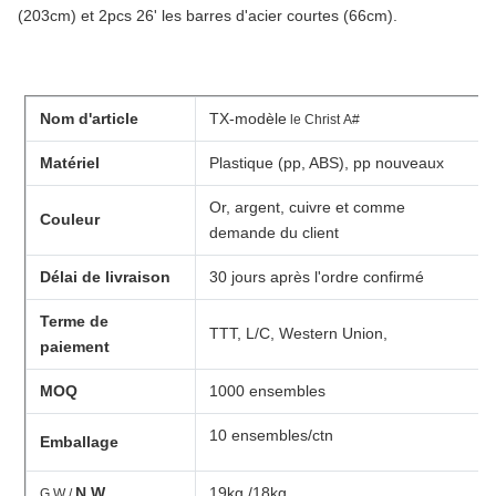
(203cm) et 2pcs 26' les barres d'acier courtes (66cm).
Nom d'article
TX-modèle
le Christ A#
Matériel
Plastique (pp, ABS), pp nouveaux
Or, argent, cuivre et comme
Couleur
demande du client
Délai de livraison
30 jours après l'ordre confirmé
Terme de
TTT, L/C, Western Union,
paiement
MOQ
1000 ensembles
10 ensembles/ctn
Emballage
N.W
19kg /18kg
G.W /