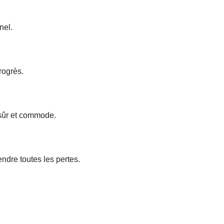
nel.
rogrès.
 sûr et commode.
endre toutes les pertes.