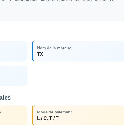
le couvercle de cercueil pour la décoration. Nom d'article TX-
Nom de la marque
TX
ales
e
Mode de paiement
L / C, T / T