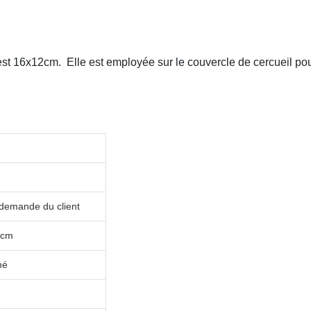
us est 16x12cm. Elle est employée sur le couvercle de cercueil po
 demande du client
2cm
mé