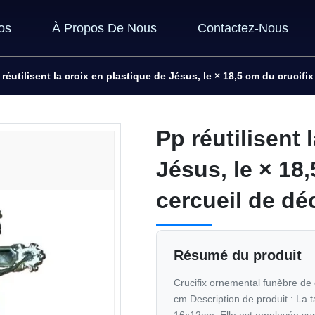
os
À Propos De Nous
Contactez-Nous
 réutilisent la croix en plastique de Jésus, le × 18,5 cm du crucifi
Pp réutilisent 
Jésus, le × 18,
cercueil de dé
Résumé du produit
Crucifix ornemental funèbre de 
cm Description de produit : La ta