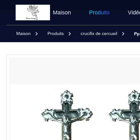
Maison
Produits
Vidé
Maison
Produits
crucifix de cercueil
Pp