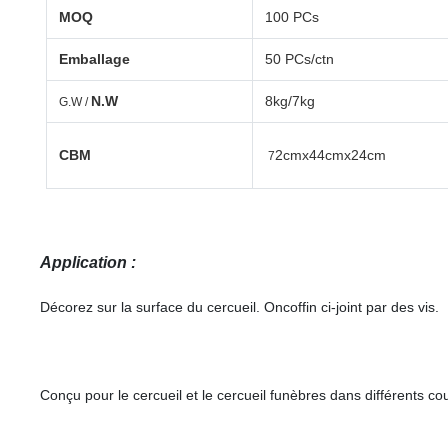
MOQ
100 PCs
Emballage
50 PCs/ctn
N.W
8kg/7kg
G.W /
CBM
2cmx44cmx24cm
7
Application :
Décorez sur la surface du cercueil. Oncoffin ci-joint par des vis.
Conçu pour le cercueil et le cercueil funèbres dans différents c