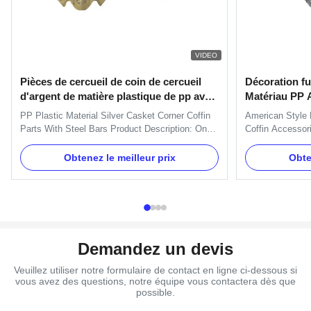
VIDEO
Pièces de cercueil de coin de cercueil
Décoration fu
d'argent de matière plastique de pp avec
Matériau PP A
des barres d'acier
Poignée H90
PP Plastic Material Silver Casket Corner Coffin
American Style 
Parts With Steel Bars Product Description: One
Coffin Accessor
set include 4pcs big corners, 8 pcs small lugs,
Accessories Han
2pcs 203cm long steel bars and 2pcs 66cmshort
TX-Model H9080 
Obtenez le meilleur prix
Obte
steel bars. 1.Item Name : Model 4# 2.Material :
Gold, silver, co
Plastic(PP,ABS) 3.Color : Gold, silver, copper
30 days after t
4.Delivery Time ...
TT, L/C, Wester
Demandez un devis
Veuillez utiliser notre formulaire de contact en ligne ci-dessous si
vous avez des questions, notre équipe vous contactera dès que
possible.