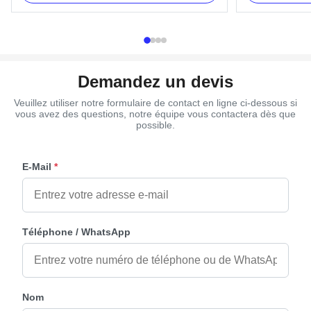
long steel bars (203cm) and 2pcs 26' short steel
Clients' reques
bars (66cm). Item Name TX-Model 3# Material
Material Plastic
PP Reycle, ABS Color Gold, ...
copper, as your 
Demandez un devis
Veuillez utiliser notre formulaire de contact en ligne ci-dessous si
vous avez des questions, notre équipe vous contactera dès que
possible.
E-Mail
*
Téléphone / WhatsApp
Nom