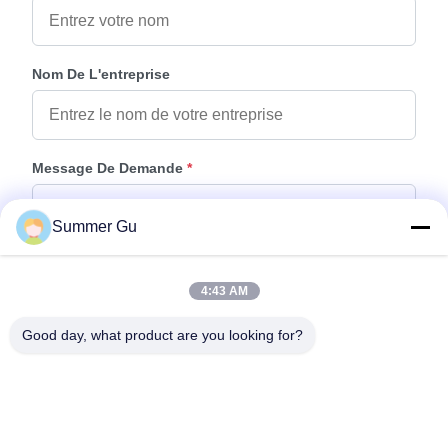
Nom De L'entreprise
Message De Demande
*
Summer Gu
4:43 AM
Good day, what product are you looking for?
Joindre Des Fichiers
Choisir les fichiers
Vous pouvez télécharger jusqu'à 5 fichiers et chaque fichier de 10M de
taille max.