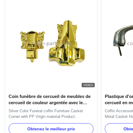
VIDEO
Coin funèbre de cercueil de meubles de
Plastique d'or
cercueil de couleur argentée avec le
cercueil en m
matériel de Vierge de pp
H9021 de cerc
Silver Color Funeral coffin Furniture Casket
Coffin Accessor
Corner with PP Virgin material Product
Metal Casket Ha
Description: One set include 4pcs big casket
Specification: H
carners, 8 pcs small casket corners, 2pcs 80'
brackets, gaske
Obtenez le meilleur prix
Obte