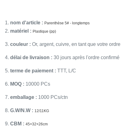
1.
nom d'article :
Parenthèse 5# - longtemps
2.
matériel :
Plastique (pp)
3.
couleur :
Or, argent, cuivre, en tant que votre ordre
4.
délai de livraison :
30 jours après l'ordre confirmé
5.
terme de paiement :
TTT, L/C
6.
MOQ :
10000 PCs
7.
emballage :
1000 PCs/ctn
8.
G.W/N.W :
12/11KG
9.
CBM :
45×32×26cm