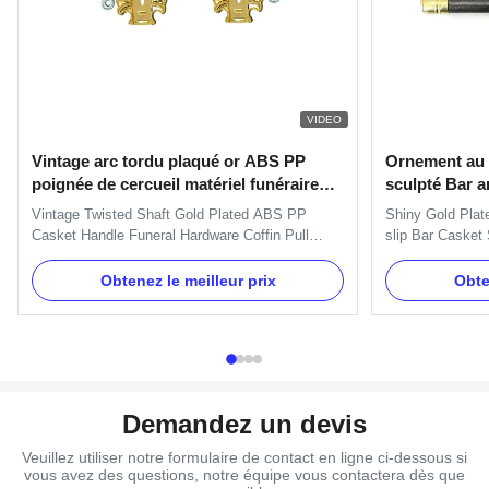
VIDEO
Vintage arc tordu plaqué or ABS PP
Ornement au l
poignée de cercueil matériel funéraire
sculpté Bar a
poignée de coffre
pivotantes M
Vintage Twisted Shaft Gold Plated ABS PP
Shiny Gold Plat
funéraire
Casket Handle Funeral Hardware Coffin Pull
slip Bar Casket
Handle ABS and PP Plastic Material Coffin
Coffin Specifica
Handle with Pale Gold Specification Six pcs
plastic plates,
Obtenez le meilleur prix
Obte
plastc as a set, and the material is PP recycle.
2 long bars and
Item Name H9013 Material Plastic (PP, ABS)
Lotus Swing bar 
Color Gold, silver, copper, as your ...
Alloy Color Gold,
Demandez un devis
Veuillez utiliser notre formulaire de contact en ligne ci-dessous si
vous avez des questions, notre équipe vous contactera dès que