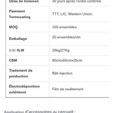
Délai de livraison
30 jours après l'ordre confirmé
Paiement
TTT, L/C, Western Union,
Termcoating
MOQ
100 ensembles
20 ensembles/ctn
Emballage
N.W
28kg/27Kg
G.W /
CBM
80cmx66cmx35cm
Traitement de
Bâti injection
production
Électrodéposition
Film de revêtement
extérieure
d'accessoires
cercueil
Application
de
: