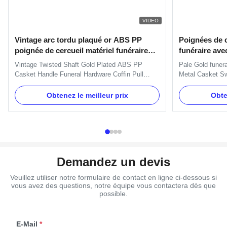
VIDEO
Vintage arc tordu plaqué or ABS PP
Poignées de c
poignée de cercueil matériel funéraire
funéraire ave
poignée de coffre
H9023 Quincai
Vintage Twisted Shaft Gold Plated ABS PP
Pale Gold funer
Casket Handle Funeral Hardware Coffin Pull
Metal Casket Sw
Handle ABS and PP Plastic Material Coffin
Specification: H
Handle with Pale Gold Specification Six pcs
H9023 handle or
Obtenez le meilleur prix
Obte
plastc as a set, and the material is PP recycle.
decorate the sho
Item Name H9013 Material Plastic (PP, ABS)
TX-Model H9023 
Color Gold, silver, copper, as your ...
Antique brass, G
Demandez un devis
Veuillez utiliser notre formulaire de contact en ligne ci-dessous si
vous avez des questions, notre équipe vous contactera dès que
possible.
E-Mail
*