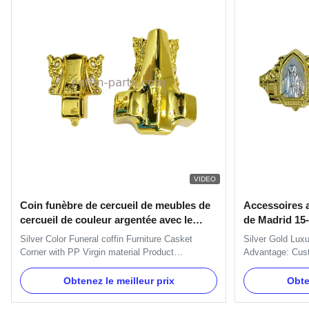
VIDEO
Coin funèbre de cercueil de meubles de
Accessoires a
cercueil de couleur argentée avec le
de Madrid 15-
matériel de Vierge de pp
Silver Color Funeral coffin Furniture Casket
Silver Gold Lux
Corner with PP Virgin material Product
Advantage: Custo
Description: One set include 4pcs big casket
and products c
carners, 8 pcs small casket corners, 2pcs 80'
countries. Let u
Obtenez le meilleur prix
Obte
long steel bars (203cm) and 2pcs 26' short steel
professional man
bars (66cm). Item Name TX-Model 3# Material
funeral products