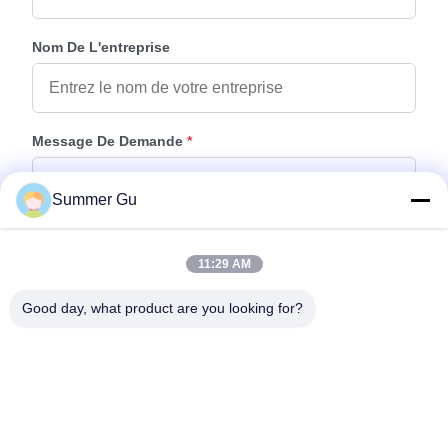
Nom De L'entreprise
Message De Demande
*
Summer Gu
11:29 AM
Good day, what product are you looking for?
Joindre Des Fichiers
Choisir les fichiers
Vous pouvez télécharger jusqu'à 5 fichiers et chaque fichier de 10M de
taille max.