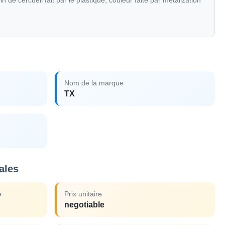
n de cercueil fait par le plastique, couleur faite par metallzation
Nom de la marque
TX
ales
e
Prix unitaire
negotiable