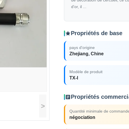
de décoration de cercueil, ce coi
d'or, il ...
Propriétés de base
pays d'origine
Zhejiang, Chine
Modèle de produit
TX-I
Propriétés commerci
>
Quantité minimale de command
négociation