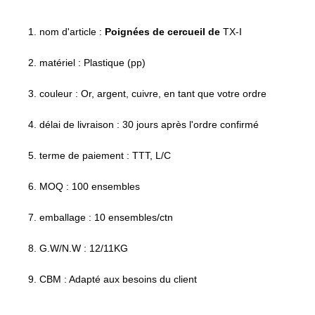
1. nom d'article :
Poignées de cercueil de
TX-I
2. matériel : Plastique (pp)
3. couleur : Or, argent, cuivre, en tant que votre ordre
4. délai de livraison : 30 jours après l'ordre confirmé
5. terme de paiement : TTT, L/C
6. MOQ : 100 ensembles
7. emballage : 10 ensembles/ctn
8. G.W/N.W : 12/11KG
9. CBM : Adapté aux besoins du client