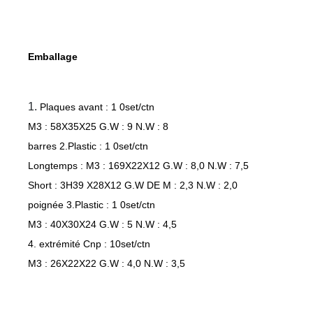
Emballage
1.
Plaques avant : 1 0set/ctn
M3 : 58X35X25 G.W : 9 N.W : 8
barres 2.Plastic : 1 0set/ctn
Longtemps : M3 : 169X22X12 G.W : 8,0 N.W : 7,5
Short : 3H39 X28X12 G.W DE M : 2,3 N.W : 2,0
poignée 3.Plastic : 1 0set/ctn
M3 : 40X30X24 G.W : 5 N.W : 4,5
4. extrémité Cnp : 10set/ctn
M3 : 26X22X22 G.W : 4,0 N.W : 3,5