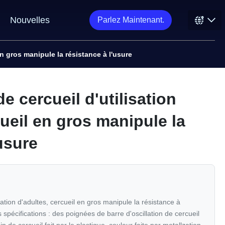
Nouvelles
Parlez Maintenant.
en gros manipule la résistance à l'usure
e cercueil d'utilisation
cueil en gros manipule la
usure
sation d'adultes, cercueil en gros manipule la résistance à
 spécifications : des poignées de barre d'oscillation de cercueil