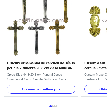
Crucifix ornemental de cercueil de Jésus
Cusom a fait 
pour le × funèbre 20,8 cm de la taille 44,8
cercueil/matér
de couleur d'or
le matériel
Cross Size 44.8*20.8 cm Funeral Jesus
Custom Made Ca
Ornamental Coffin Crucifix With Gold Color
Hardware PP Rec
Product Description: The size of the cross is
Specifications 
38.5*18.5 cm and the size of Jesus is 16x12cm.
Accessories Col
Obtenez le meilleur prix
Obte
It is used on coffin lid for decorating. Item Name
Size Standard P
TX-Jesus 1# , Pale Gold Material Plastic(PP)
Number Bracket 
Color Gold, silver, copper and ...
Product Details
Material...