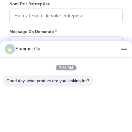
Nom De L'entreprise
Message De Demande
*
Summer Gu
7:25 AM
Good day, what product are you looking for?
Joindre Des Fichiers
Choisir les fichiers
Vous pouvez télécharger jusqu'à 5 fichiers et chaque fichier de 10M de
taille max.
Envoyer