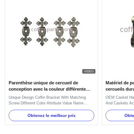
VIDEO
Parenthèse unique de cercueil de
Matériel de p
conception avec la couleur différente
cercueils dur
assortie de vis
cercueils
Unique Design Coffin Bracket With Matching
OEM Casket Hand
Screw Different Color Attribute Value Name
And Caskets Ac
Coffin Bracket Color Gold, Silver Model Number
Hardware Specif
Bracket 6# - Cross Design Unique Design
TX-A07-1 Materia
Obtenez le meilleur prix
Obte
Capacity 100000 pcs per week Packing List 4
Delivery Time 30
pcs in a poly bag Application Funeral decoration,
Payment Term T
Burial accessory, Coffin, Casket, ...
Pcs Packing 50 