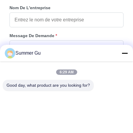
Nom De L'entreprise
Message De Demande
*
Summer Gu
6:29 AM
Good day, what product are you looking for?
Joindre Des Fichiers
Choisir les fichiers
Vous pouvez télécharger jusqu'à 5 fichiers et chaque fichier de 10M de
taille max.
Envoyer