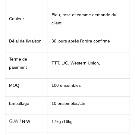
Bleu, rose et comme demande du
Couleur
client
Délai de livraison
30 jours après l'ordre confirmé
Terme de
TTT, L/C, Western Union,
paiement
MOQ
100 ensembles
Emballage
10 ensembles/ctn
G.W /
N.W
17kg /16kg