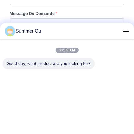
Message De Demande
*
Summer Gu
11:58 AM
Good day, what product are you looking for?
Joindre Des Fichiers
Choisir les fichiers
Vous pouvez télécharger jusqu'à 5 fichiers et chaque fichier de 10M de
taille max.
Envoyer