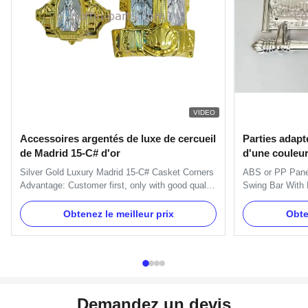
VIDEO
Accessoires argentés de luxe de cercueil
Parties adapt
de Madrid 15-C# d'or
d'une couleur
enterrement 
Silver Gold Luxury Madrid 15-C# Casket Corners
ABS or PP Panel
d'oscillation 
Advantage: Customer first, only with good quality
Swing Bar With 
and products can we succeed in so many
One set of Swing
countries. Let us serve you. We are the
handles ,8pcs e
Obtenez le meilleur prix
Obte
professional manufacturer in producing the
short bars. Ite
funeral products include plastic casket corner,
Material Plastic
plastic or metal coffin handle, ...
silver, copper, a
Demandez un devis