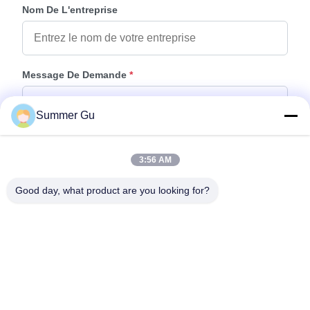
Nom De L'entreprise
Message De Demande
*
Summer Gu
3:56 AM
Good day, what product are you looking for?
Joindre Des Fichiers
Choisir les fichiers
Vous pouvez télécharger jusqu'à 5 fichiers et chaque fichier de 10M de
taille max.
Envoyer