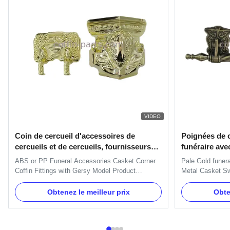
VIDEO
Coin de cercueil d'accessoires de
Poignées de c
cercueils et de cercueils, fournisseurs
funéraire ave
d'accessoires funèbres
H9023 Quincai
ABS or PP Funeral Accessories Casket Corner
Pale Gold funer
Coffin Fittings with Gersy Model Product
Metal Casket Sw
Description: This is Christ Model Corner. One
Specification: H
set: 4pcs big casket corners, 8 pcs small casket
H9023 handle or
Obtenez le meilleur prix
Obte
corners, 2pcs 203cm long steel bars and 2pcs
decorate the sho
66cmshort steel bars. 1. Item Name : TX-Model
TX-Model H9023 
Gersy 2. Material : Plastic...
Antique brass, G