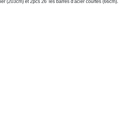
er (203cm) et 2pcs 26' les barres d'acier courtes (66cm).