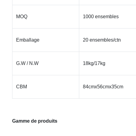
MOQ
1000 ensembles
Emballage
20 ensembles/ctn
G.W / N.W
18kg/17kg
CBM
84cmx56cmx35cm
Gamme de produits