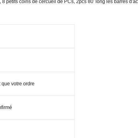
 petits coins de cercueil de PCs, 2pcs 80' long les barres d'aci
t que votre ordre
nfirmé