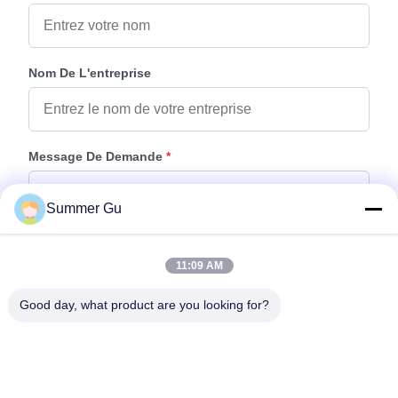
Nom De L'entreprise
Message De Demande
*
Summer Gu
11:09 AM
Good day, what product are you looking for?
Joindre Des Fichiers
Choisir les fichiers
Vous pouvez télécharger jusqu'à 5 fichiers et chaque fichier de 10M de
taille max.