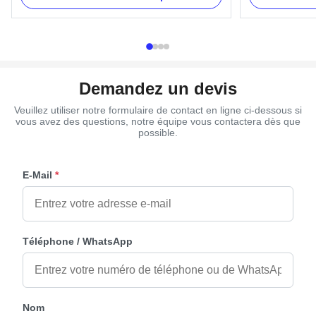
Zhejiang, China Payment Mode T/T, Western
Item Name TX-Mo
Union Main Market South America Material
(PP) Color Gold,
Plastic Product Description Standard Style ...
Delivery Time 30
Demandez un devis
Veuillez utiliser notre formulaire de contact en ligne ci-dessous si
vous avez des questions, notre équipe vous contactera dès que
possible.
E-Mail
*
Téléphone / WhatsApp
Nom