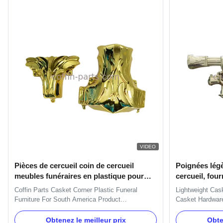
VIDEO
Pièces de cercueil coin de cercueil
Poignées légè
meubles funéraires en plastique pour
cercueil, fou
l'Amérique du Sud
cercueil
Coffin Parts Casket Corner Plastic Funeral
Lightweight Cas
Furniture For South America Product
Casket Hardware
Specifications Color Gold, Silver, Copper Model
Handles Specifi
Number Corner 1# Type Adult Place of Origin
set has four H9
Obtenez le meilleur prix
Obte