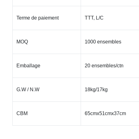
Terme de paiement
TTT, L/C
MOQ
1000 ensembles
Emballage
20 ensembles/ctn
G.W / N.W
18kg/17kg
CBM
65cmx51cmx37cm