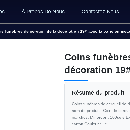
os
À Propos De Nous
Contactez-Nous
ns funèbres de cercueil de la décoration 19# avec la barre en méta
Coins funèbres
décoration 19#
Résumé du produit
Coins funèbres de cercueil de dé
nom de produit : Coin de cercuei
marchés. Minorder : 100sets Ex
carton Couleur : Le ...