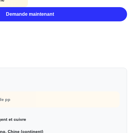
Demande maintenant
 de pp
gent et cuivre
ng, Chine (continent)