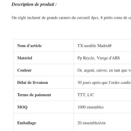
Description de produit :
On réglé incluent de grands carners du cercueil 4pcs, 8 petits coins de c
Nom d'article
TX-modèle Madrid#
Matériel
Pp Reycle, Vierge d'ABS
Couleur
Or, argent, cuivre, en tant que v
Délai de livraison
30 jours après que l'ordre confi
Terme de paiement
TTT, L/C
MOQ
1000 ensembles
Emballage
20 ensembles/ctn