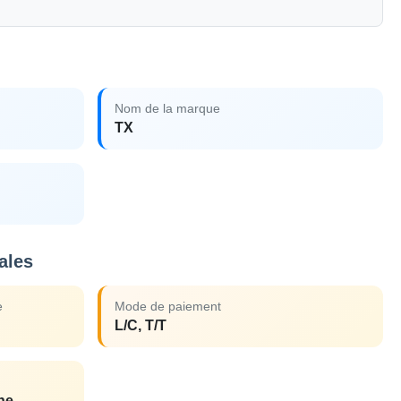
Nom de la marque
TX
ales
e
Mode de paiement
L/C, T/T
ne