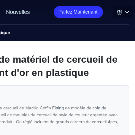
Nouvelles
Parlez Maintenant.
tique
de matériel de cercueil de
nt d'or en plastique
 cercueil de Madrid Coffin Fitting de modèle de coin de
ueil de meubles de cercueil de style de couleur argentée avec
produit : On réglé incluent de grands carners du cercueil 4pcs,