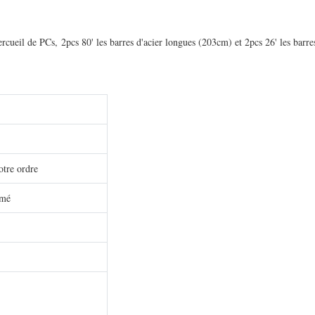
ercueil de PCs, 2pcs 80' les barres d'acier longues (203cm) et 2pcs 26' les barre
otre ordre
rmé