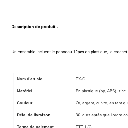
Description de produit :
Un ensemble incluent le panneau 12pcs en plastique, le crochet 
Nom d'article
TX-C
Matériel
En plastique (pp, ABS), zinc
Couleur
Or, argent, cuivre, en tant q
Délai de livraison
30 jours après que l'ordre c
Terme de paiement
TTT, L/C