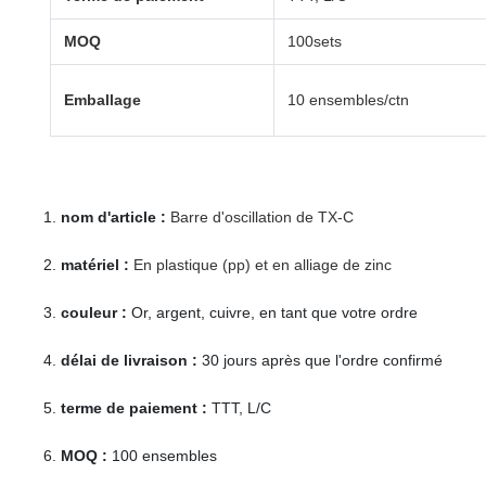
MOQ
100sets
Emballage
10 ensembles/ctn
1.
nom d'article :
Barre d'oscillation de TX-C
2.
matériel :
En plastique (pp) et en alliage de zinc
3.
couleur :
Or, argent, cuivre, en tant que votre ordre
4.
délai de livraison :
30 jours après que l'ordre confirmé
5.
terme de paiement :
TTT, L/C
6.
MOQ :
100 ensembles