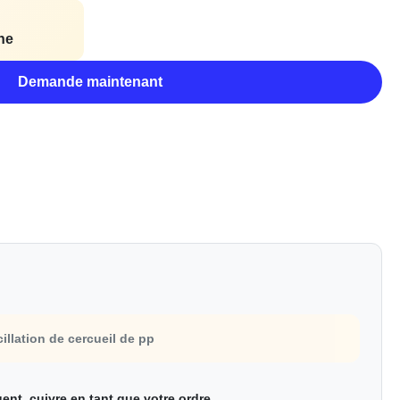
ne
Demande maintenant
illation de cercueil de pp
gent, cuivre en tant que votre ordre