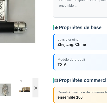
cercueil manipulent TX en plasti
ensemble ...
Propriétés de base
pays d'origine
Zhejiang, Chine
Modèle de produit
TX-A
Propriétés commerci
>
Quantité minimale de command
ensemble 100