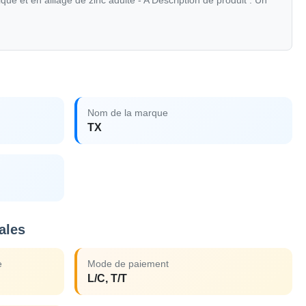
que et en alliage de zinc adulte - A Description de produit : Un
Nom de la marque
TX
ales
e
Mode de paiement
L/C, T/T