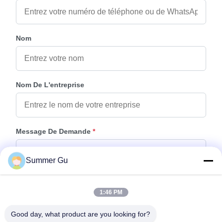
Nom
Nom De L'entreprise
Message De Demande
*
Summer Gu
1:46 PM
Good day, what product are you looking for?
Joindre Des Fichiers