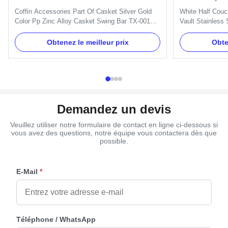
inoxydable po
Coffin Accessories Part Of Casket Silver Gold
White Half Couc
exceptionnell
Color Pp Zinc Alloy Casket Swing Bar TX-001
Vault Stainless 
Product Description: Item Name TX-001 Material
Durability Produ
Plastic(PP,ABS) Color Gold, silver, copper, as
has earned a repu
Obtenez le meilleur prix
Obte
your order Delivery Time 30 days after the order
perfect for any 
confirmed Payment Term TT, L/C MOQ 100sets
materials, this 
Packing 10 sets/ctn 1. ...
customizability .
Demandez un devis
Veuillez utiliser notre formulaire de contact en ligne ci-dessous si
vous avez des questions, notre équipe vous contactera dès que
possible.
E-Mail
*
Téléphone / WhatsApp