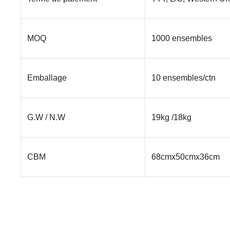
MOQ
1000 ensembles
Emballage
10 ensembles/ctn
G.W / N.W
19kg /18kg
CBM
68cmx50cmx36cm