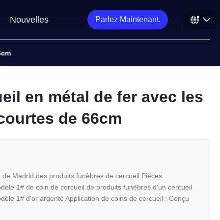
Nouvelles
Parlez Maintenant.
66cm
eil en métal de fer avec les
 courtes de 66cm
r de Madrid des produits funèbres de cercueil Pièces
dèle 1# de coin de cercueil de produits funèbres d'un cercueil
dèle 1# d'or argenté Application de coins de cercueil : Conçu