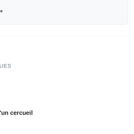
xe
QUES
'un cercueil