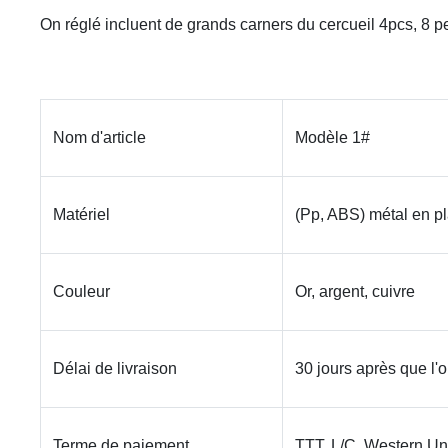
On réglé incluent de grands carners du cercueil 4pcs, 8 pe
Nom d'article
Modèle 1#
Matériel
(Pp, ABS) métal en pla
Couleur
Or, argent, cuivre
Délai de livraison
30 jours après que l'
Terme de paiement
TTT, L/C, Western Un