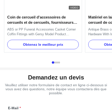
VIDEO
Coin de cercueil d'accessoires de
Matériel en l
cercueils et de cercueils, fournisseurs
cercueil de co
d'accessoires funèbres
d'accessoires
ABS or PP Funeral Accessories Casket Corner
Antique Brass co
Coffin Fittings with Gersy Model Product
Hardware With Ir
Description: This is Christ Model Corner. One
A05 Iron Handle
set: 4pcs big casket corners, 8 pcs small casket
use with plate a
Obtenez le meilleur prix
Obte
corners, 2pcs 203cm long steel bars and 2pcs
A05 Material Met
66cmshort steel bars. 1. Item Name : TX-Model
Delivery Time 30
Gersy 2. Material : Plastic...
Payment Term TT
Demandez un devis
Veuillez utiliser notre formulaire de contact en ligne ci-dessous si
vous avez des questions, notre équipe vous contactera dès que
possible.
E-Mail
*