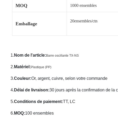
MOQ
1000 ensembles
20
ensembles/ctn
Emballage
1.
Nom de l'article
:
Barre oscillante TX-NS
2.
Matériel
:
Plastique (PP)
3.
Couleur
:
Or, argent, cuivre, selon votre commande
4.
Délai de livraison
:
30 jours après la confirmation de l
5.
Conditions de paiement
:
TT, LC
6.
MOQ
:
100 ensembles