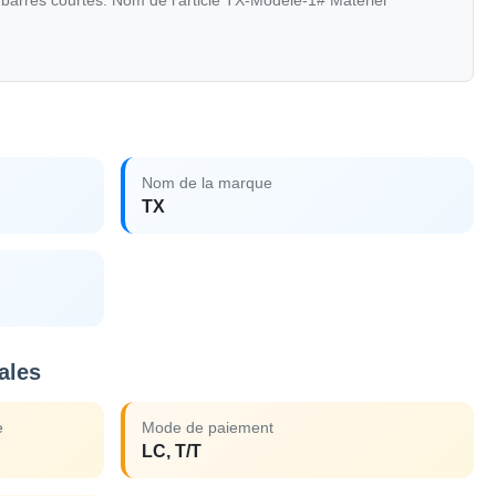
barres courtes. Nom de l'article TX-Modèle-1# Matériel
Nom de la marque
TX
ales
e
Mode de paiement
LC, T/T