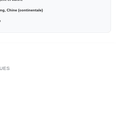
ng, Chine (continentale)
e
QUES