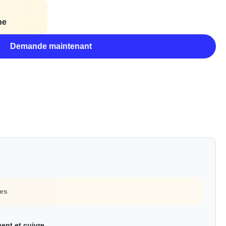
ne
Demande maintenant
tes
gent et cuivre