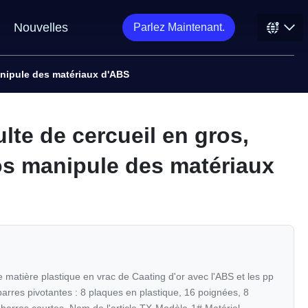
Nouvelles
Parlez Maintenant.
manipule des matériaux d'ABS
ulte de cercueil en gros,
os manipule des matériaux
de matière plastique en vrac de Caating d'or avec l'ABS et les pp
arres pivotantes : 8 plaques en plastique, 16 poignées, 8