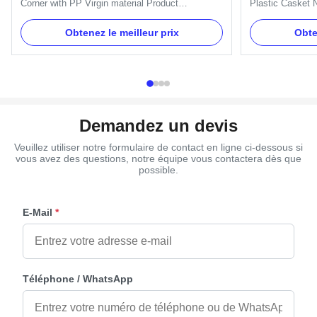
Corner with PP Virgin material Product
Plastic Casket N
Description: One set include 4pcs big casket
Specification I
carners, 8 pcs small casket corners, 2pcs 80'
Plastic (PP, ABS
Obtenez le meilleur prix
Obte
long steel bars (203cm) and 2pcs 26' short steel
your order Deliv
bars (66cm). Item Name TX-Model 3# Material
confirmed Paym
PP Reycle, ABS Color Gold, ...
Packing 100 set
Demandez un devis
Veuillez utiliser notre formulaire de contact en ligne ci-dessous si
vous avez des questions, notre équipe vous contactera dès que
possible.
E-Mail
*
Téléphone / WhatsApp