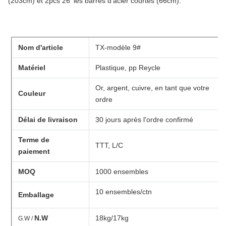
(203cm) et 2pcs 26' les barres d'acier courtes (66cm).
Nom d'article
TX-modèle 9#
Matériel
Plastique, pp Reycle
Or, argent, cuivre, en tant que votre
Couleur
ordre
Délai de livraison
30 jours après l'ordre confirmé
Terme de
TTT, L/C
paiement
MOQ
1000 ensembles
10 ensembles/ctn
Emballage
N.W
18kg/17kg
G.W /