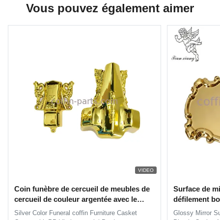
Vous pouvez également aimer
VIDEO
Coin funèbre de cercueil de meubles de
Surface de mir
cercueil de couleur argentée avec le
défilement bo
matériel de Vierge de pp
de cercueil e
Silver Color Funeral coffin Furniture Casket
Glossy Mirror S
de cercueil f