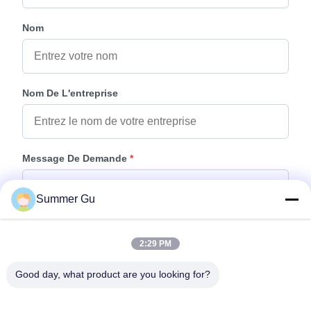
Nom
Nom De L'entreprise
Message De Demande
*
Summer Gu
2:29 PM
Good day, what product are you looking for?
Joindre Des Fichiers
Choisir les fichiers