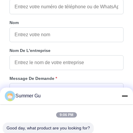
Nom
Nom De L'entreprise
Message De Demande
*
Summer Gu
9:06 PM
Good day, what product are you looking for?
Joindre Des Fichiers