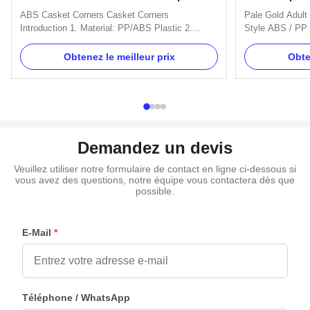
ABS Casket Corners​ Casket Corners​
Pale Gold Adult
Introduction 1. Material: PP/ABS Plastic 2.
Style ABS / PP 
Available Color: silver, gold, and copper. 3.
Plastic Material
Packing: Each PC in a polybag, then in carton.
Specification Si
Obtenez le meilleur prix
Obte
4. More models are available. 5. ISO certificate
material is PP 
and OEM service available. Casket Corners
Material Plastic
Details: One set include 4pcs big ...
copper, as your o
Demandez un devis
Veuillez utiliser notre formulaire de contact en ligne ci-dessous si
vous avez des questions, notre équipe vous contactera dès que
possible.
E-Mail
*
Téléphone / WhatsApp