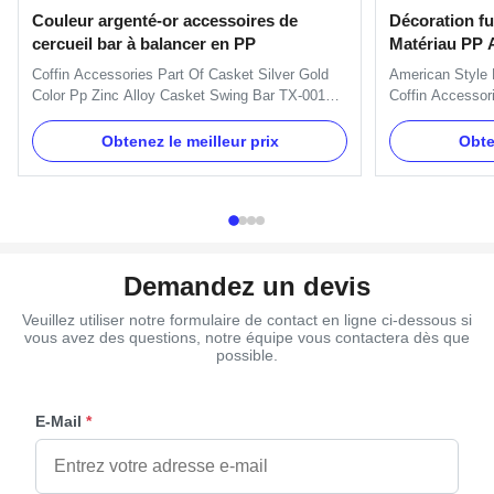
Couleur argenté-or accessoires de
Décoration fu
cercueil bar à balancer en PP
Matériau PP A
Poignée H90
Coffin Accessories Part Of Casket Silver Gold
American Style 
Color Pp Zinc Alloy Casket Swing Bar TX-001
Coffin Accessor
Product Description: Item Name TX-001 Material
Accessories Han
Plastic(PP,ABS) Color Gold, silver, copper, as
TX-Model H9080 
Obtenez le meilleur prix
Obte
your order Delivery Time 30 days after the order
Gold, silver, co
confirmed Payment Term TT, L/C MOQ 100sets
30 days after t
Packing 10 sets/ctn 1. ...
TT, L/C, Wester
Demandez un devis
Veuillez utiliser notre formulaire de contact en ligne ci-dessous si
vous avez des questions, notre équipe vous contactera dès que
possible.
E-Mail
*