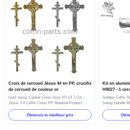
Croix de cercueil Jésus 4# en PP, crucifix
Kit en alumin
de cercueil de couleur or
H9027 - 1 cer
gros
Gold Jesus Casket Cross Size 37×13.7 Cm ,
Golden Coffin S
Jesus 3 # Coffin Cross PP Material Product
Swing Handle Wi
Description: The size of the cross is 37×13.7cm.
Specification: H
It is used on coffin lid for decorating. Item Name
H9027 handle or
Obtenez le meilleur prix
Obte
TX-Jesus 4# , Pale Gold Material Plastic(PP)
decorate the sho
Color Gold, silver, copper and as customer's
always include 