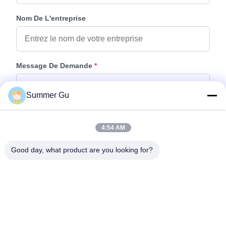
Nom De L'entreprise
Message De Demande
*
Summer Gu
4:54 AM
Good day, what product are you looking for?
Joindre Des Fichiers
Choisir les fichiers
Vous pouvez télécharger jusqu'à 5 fichiers et chaque fichier de 10M de
taille max.
Envoyer