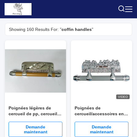
Showing 160 Results For: "
coffin handles
"
VIDEO
Poignées légères de
Poignées de
cercueil de pp, cercueils
cercueil/accessoires en
d'OEM et accessoires de
plastique résistants de
cercueils
cercueil Metallzation d'or
Demande
Demande
maintenant
maintenant