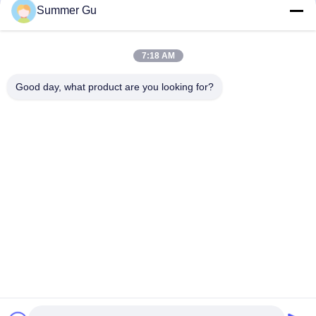
Summer Gu
Poignées en plastique de cercueil
Poignée de cercueil en métal
7:18 AM
Barre d'oscillation de cercueil
Good day, what product are you looking for?
Accessoires de cercueil
Vis de cercueil
Parenthèse de cercueil
crucifix de cercueil
Coffre en acier inoxydable
Maison
Produits
Vidéos
À Propos De Nous
Visite De L'usine
Contrôle De Qualité
Contactez-Nous
Nouvelles