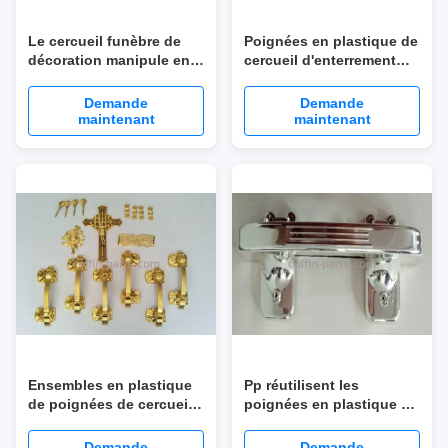
Le cercueil funèbre de
Poignées en plastique de
décoration manipule en
cercueil d'enterrement
gros, les poignées
d'or, poignées en laiton
adultes d'or H9004 de
de cercueil de style
Demande
Demande
cercueil
d'Eruopean
maintenant
maintenant
Ensembles en plastique
Pp réutilisent les
de poignées de cercueil
poignées en plastique de
de modèle multi avec le
cercueil 6 PCs pour
style pâle d'Africain de
l'ascenseur le cercueil et
Demande
Demande