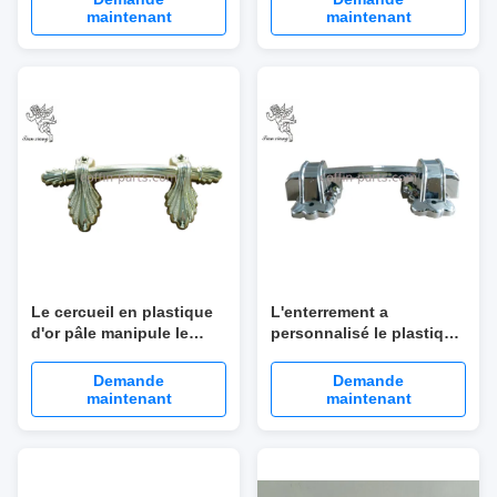
couleur d'or
le cercueil
maintenant
maintenant
Le cercueil en plastique
L'enterrement a
d'or pâle manipule le
personnalisé le plastique
nouveau style
d'argent de poignées en
personnalisé par
plastique de cercueil
Demande
Demande
enterrement H9004 - 1
pour la décoration de
maintenant
maintenant
cercueil