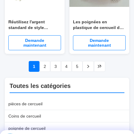
Réutilisez l'argent
Les poignées en
standard de style
plastique de cercueil de
d'Eruopean de poignées
style africain pour la
en plastique de cercueil
surface funèbre de
Demande
Demande
pour la section de
cercueil décorent
maintenant
maintenant
cercueil
1
2
3
4
5
Toutes les catégories
pièces de cercueil
Coins de cercueil
poignée de cercueil