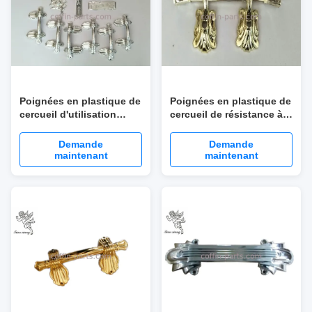
Poignées en plastique de
Poignées en plastique de
cercueil d'utilisation
cercueil de résistance à
adulte avec l'ensemble
l'usure avec le bel aspect
africain du style H9004
Demande
Demande
maintenant
maintenant