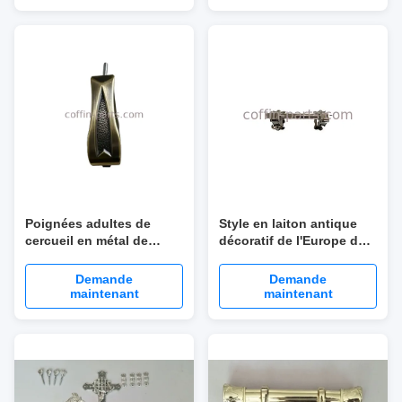
Poignées adultes de
Style en laiton antique
cercueil en métal de
décoratif de l'Europe de
style, accessoires
poignées de
funèbres de cercueil de
cercueil/garnitures de
Demande
Demande
décoration
cercueil
maintenant
maintenant