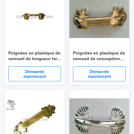
Poignées en plastique de
Poignées en plastique de
cercueil de longueur faite
cercueil de conception
sur commande avec le
spéciale pour la
style pâle d'Africain de
résistance à l'usure morte
Demande
Demande
couleur d'or
maintenant
maintenant