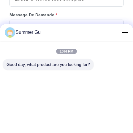
Message De Demande
*
Summer Gu
1:44 PM
Good day, what product are you looking for?
Joindre Des Fichiers
Choisir les fichiers
Vous pouvez télécharger jusqu'à 5 fichiers et chaque fichier de 10M de
taille max.
Envoyer