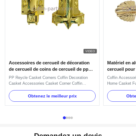
VIDEO
Accessoires de cercueil de décoration
Matériel en a
de cercueil de coins de cercueil de pp
cercueil pou
Reycle
PP Reycle Casket Corners Coffin Decoration
Coffin Accessor
Casket Accessories Casket Corner Coffin
Home Casket Fun
Decoration American Model 15# Casket
Decoration Meta
Accessories Coffin Decoration 14kg Casket
pattern Specific
Obtenez le meilleur prix
Obte
Accessories Corner Applications: wooden or
side of the coff
metal casket handle and decoration Competitive
Standard handle
Advantage: Supply in set, competitive price and
And we can pack 
...
Demandez un devis